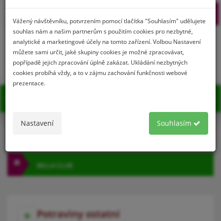
Prihlásenie
Registrácia
Vážený návštěvníku, potvrzením pomocí tlačítka "Souhlasím" udělujete
souhlas nám a našim partnerům s použitím cookies pro nezbytné,
analytické a marketingové účely na tomto zařízení. Volbou Nastavení
můžete sami určit, jaké skupiny cookies je možné zpracovávat,
0
popřípadě jejich zpracování úplně zakázat. Ukládání nezbytných
cookies probíhá vždy, a to v zájmu zachování funkčnosti webové
prezentace.
MENU
Nastavení
Souhlasím
KATEGÓRIA
BELLA CLUB
Potraviny ostatní