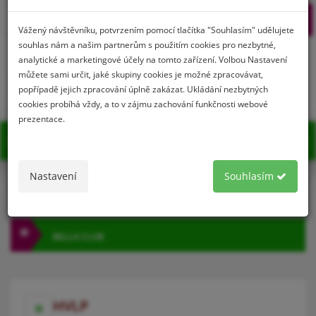
Prihlásenie
Registrácia
Vážený návštěvníku, potvrzením pomocí tlačítka "Souhlasím" udělujete
souhlas nám a našim partnerům s použitím cookies pro nezbytné,
analytické a marketingové účely na tomto zařízení. Volbou Nastavení
můžete sami určit, jaké skupiny cookies je možné zpracovávat,
0
popřípadě jejich zpracování úplně zakázat. Ukládání nezbytných
cookies probíhá vždy, a to v zájmu zachování funkčnosti webové
prezentace.
MENU
Nastavení
Souhlasím
KATEGÓRIA
BELLA CLUB
HVLP