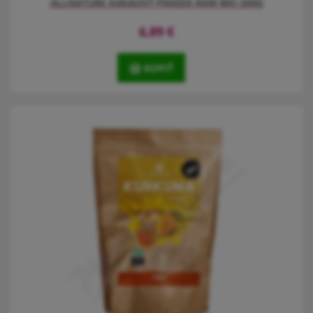
ALLNATURE KAKAOVÝ PRÁŠEK RAW BIO 200G
6,89
€
KÚPIŤ
Naše kakao je vyráběno v RAW kvalitě. Kakaové boby nejsou
praženy, ale po fermentaci, sušení a očištění jsou rovnou nadrceny
a pomocí lisu z části zbaveny kakaového másla.