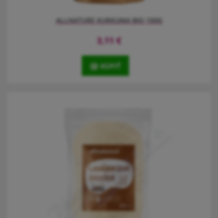
ALLNATURE KURKUMA BIO 100G
3,11
€
KÚPIŤ
Kurkumě se díky žluté barvě často říká také indický šafrán a lze ji
používat jako samostatné koření, nebo do různých kořenících
směsí, přičemž u nás ji známe hlavně v kari. Kurkuma obsahuje
éterické oleje ve formě kurkuminu, felandrenemu a sabinenu.