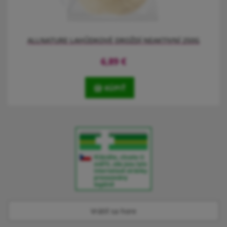
ALLNATURE LAHŮDKOVÉ DROŽDÍ NEAKTIVNÍ 250G
6,89
€
KÚPIŤ
Lahůdkové droždí je naprosto jiný druh produktu, než běžné
kvasnice. Jde doslova o superpotravinu, která je lehce nasládlá a
voní po oříšcích. To především díky svému melasovému základu a
tradiční výrobě, bez přidání emulgátorů.
Vrátiť sa hore