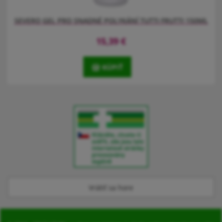
SEVERO GEL PRO SNADNÉ POLYKÁNÍ TUTTI FRUTTI 150ML
15,39
€
KÚPIŤ
SEVERO gel usnadňuje polykání tablet a prášků a maskuje jejich
hořkou chut’ sladidlem. Příchuť tutti frutti.
Vrátiť sa hore