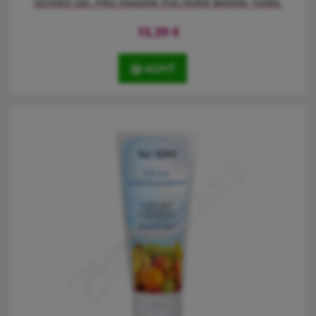
SEVERO GEL PRO SNADNÉ POLYKÁNÍ BANÁN 150ML
15,39
€
KÚPIŤ
SEVERO gel usnadňuje polykání tablet a prášků a maskuje jejich
hořkou chut’ sladidlem. Příchuť banán.