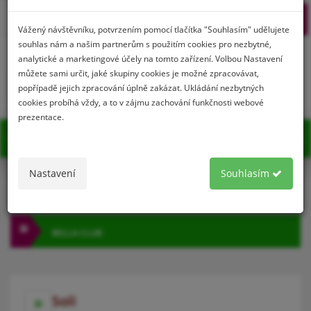
Prihlásenie
Registrácia
Vážený návštěvníku, potvrzením pomocí tlačítka "Souhlasím" udělujete
souhlas nám a našim partnerům s použitím cookies pro nezbytné,
analytické a marketingové účely na tomto zařízení. Volbou Nastavení
můžete sami určit, jaké skupiny cookies je možné zpracovávat,
0
popřípadě jejich zpracování úplně zakázat. Ukládání nezbytných
cookies probíhá vždy, a to v zájmu zachování funkčnosti webové
prezentace.
MENU
Nastavení
Souhlasím
KATEGÓRIA
BELLA CLUB
Soli