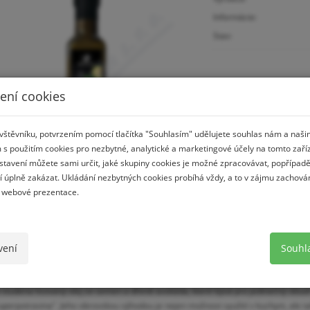
Informácie:
Stav:
ení cookies
štěvníku, potvrzením pomocí tlačítka "Souhlasím" udělujete souhlas nám a naši
s použitím cookies pro nezbytné, analytické a marketingové účely na tomto zaříz
8,76
€
tavení můžete sami určit, jaké skupiny cookies je možné zpracovávat, popřípadě 
 úplně zakázat. Ukládání nezbytných cookies probíhá vždy, a to v zájmu zachová
i webové prezentace.
PIS TOVARU
PRÍBALOVÝ LETÁK
OPÝTAŤ SA LEKÁRNIKA
vení
Souhl
 studena lisovaný olej ze semen a dřeně avokáda, které bývá pro jedinečný obsah
uperpotravina". Jeho obrovskou výhodou je nejen možnost využití v kuchyni, ale ta