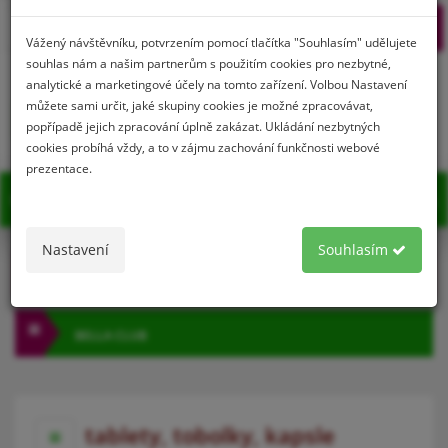
Prihlásenie
Registrácia
Vážený návštěvníku, potvrzením pomocí tlačítka "Souhlasím" udělujete
souhlas nám a našim partnerům s použitím cookies pro nezbytné,
analytické a marketingové účely na tomto zařízení. Volbou Nastavení
můžete sami určit, jaké skupiny cookies je možné zpracovávat,
0
popřípadě jejich zpracování úplně zakázat. Ukládání nezbytných
cookies probíhá vždy, a to v zájmu zachování funkčnosti webové
prezentace.
MENU
Nastavení
Souhlasím
KATEGÓRIA
BELLA CLUB
tablety, tobolky, kapsle