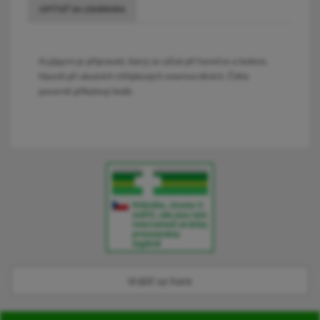
OPÝTAŤ SA LEKÁRNIKA
Acylpyrin je přípravek, který se užívá při horečce a bolesti,
hlavně při akutních chřipkových onemocněních. Čtěte
pozorně příbalový leták.
Vrátiť sa hore