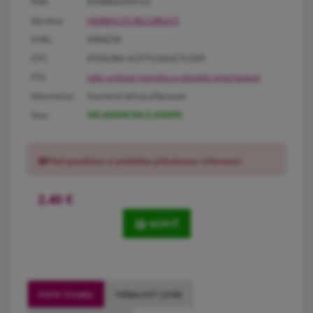
PDK:
8594002959722
Výrobca:
HERBACOS RECORDATI
SUKL:
0084256
ATC:
KYSELINA ACETYLSALICYLOVÁ
FTS:
Léky snižující horečku a působící proti bolesti
Informácie:
Humánní léčivý přípravek
Stav:
SKLADOM NA E-SHOPE
Před použitím si přečtěte příbalovou informaci
2,40
€
KÚPIŤ
POPIS TOVARU
PRÍBALOVÝ LETÁK