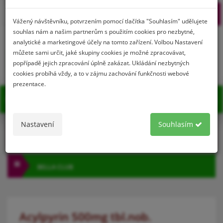
Prihlásenie
Registrácia
Vážený návštěvníku, potvrzením pomocí tlačítka "Souhlasím" udělujete
souhlas nám a našim partnerům s použitím cookies pro nezbytné,
analytické a marketingové účely na tomto zařízení. Volbou Nastavení
můžete sami určit, jaké skupiny cookies je možné zpracovávat,
0
popřípadě jejich zpracování úplně zakázat. Ukládání nezbytných
cookies probíhá vždy, a to v zájmu zachování funkčnosti webové
prezentace.
MENU
Nastavení
Souhlasím
KATEGÓRIA
BELLA CLUB
Acylpyrin 500mg tbl.nob.