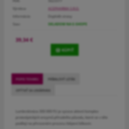
PDK:
5623377
Výrobca:
ACEPHARMA S.R.O.
Informácie:
Doplněk stravy
Stav:
SKLADOM NA E-SHOPE
39,34
€
KÚPIŤ
POPIS TOVARU
PRÍBALOVÝ LETÁK
OPÝTAŤ SA LEKÁRNIKA
Lumbrokináza 300 000 FU je vysoce aktivní komplex
proteolytických enzymů přírodního původu, které se v těle
podílejí na přirozeném procesu štěpení bílkovin.