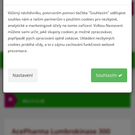
Prihlásenie
Registrácia
Vážený návštěvníku, potvrzením pomocí tlačítka "Souhlasím" udělujete
souhlas nám a našim partnerům s použitím cookies pro nezbytné,
analytické a marketingové účely na tomto zařízení. Volbou Nastavení
můžete sami určit, jaké skupiny cookies je možné zpracovávat,
0
popřípadě jejich zpracování úplně zakázat. Ukládání nezbytných
cookies probíhá vždy, a to v zájmu zachování funkčnosti webové
prezentace.
MENU
Nastavení
Souhlasím
KATEGÓRIA
BELLA CLUB
AcePharma Lumbrokinase 300