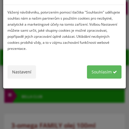
Prihlásenie
Registrácia
Vážený návštěvníku, potvrzením pomocí tlačítka "Souhlasím" udělujete
souhlas nám a našim partnerům s použitím cookies pro nezbytné,
analytické a marketingové účely na tomto zařízení. Volbou Nastavení
můžete sami určit, jaké skupiny cookies je možné zpracovávat,
0
popřípadě jejich zpracování úplně zakázat. Ukládání nezbytných
cookies probíhá vždy, a to v zájmu zachování funkčnosti webové
prezentace.
MENU
Nastavení
Souhlasím
KATEGÓRIA
BELLA CLUB
3-omega FAMILY olej 100ml