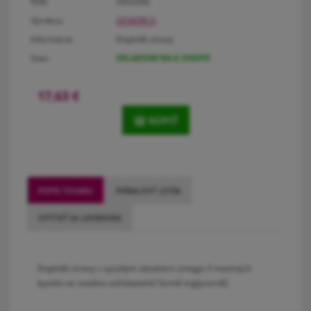
PDK:
5453346
Výrobca:
GENERICA
Informácie:
Doplněk stravy
Stav:
SKLADOM NA E-SHOPE
17,63
€
KÚPIŤ
POPIS TOVARU
PRÍBALOVÝ LETÁK
OPÝTAŤ SA LEKÁRNIKA
Doplněk stravy s vysokým obsahem omega-3 mastných
kyselin ve snadno vstřebatelné formě triglyceridů.