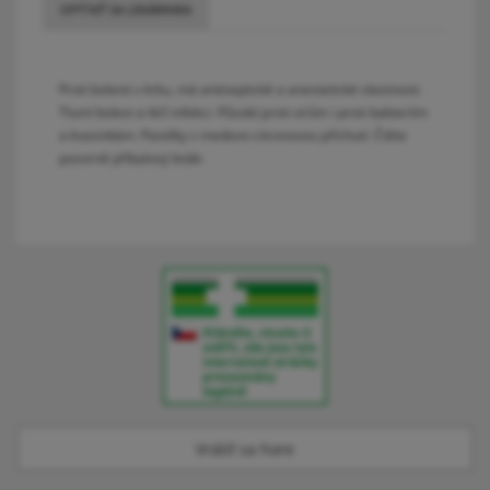
OPÝTAŤ SA LEKÁRNIKA
Proti bolesti v krku, má antiseptické a anestetické vlastnosti.
Tlumí bolest a léčí infekci. Působí proti virům i proti bakteriím
a kvasinkám. Pastilky s medovo-citronovou příchutí. Čtěte
pozorně příbalový leták.
Vrátiť sa hore