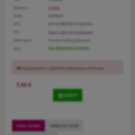
Výrobca:
STADA
SUKL:
0284828
ATC:
DICHLORBENZYLALKOHOL
FTS:
Nosní, ušní, krční přípravky
Informácie:
Humánní léčivý přípravek
Stav:
SKLADOM NA E-SHOPE
Před použitím si přečtěte příbalovou informaci
7,93
€
KÚPIŤ
POPIS TOVARU
PRÍBALOVÝ LETÁK