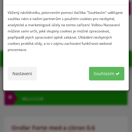
Prihlásenie
Registrácia
Vážený návštěvníku, potvrzením pomocí tlačítka "Souhlasím" udělujete
souhlas nám a našim partnerům s použitím cookies pro nezbytné,
analytické a marketingové účely na tomto zařízení. Volbou Nastavení
můžete sami určit, jaké skupiny cookies je možné zpracovávat,
0
popřípadě jejich zpracování úplně zakázat. Ukládání nezbytných
cookies probíhá vždy, a to v zájmu zachování funkčnosti webové
prezentace.
MENU
Nastavení
Souhlasím
KATEGÓRIA
BELLA CLUB
Orofar Forte med a citron 0.6