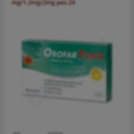
mg/1.2mg/2mg pas.24
PDK:
5435848