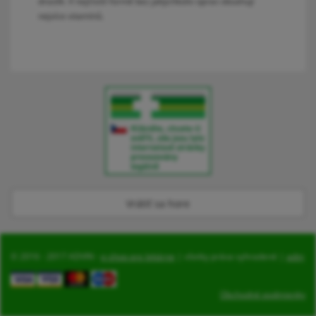
draslík. V nejčistší formě bez jakýchkoliv úprav obsahují
nejvíce vitamínů.
Vrátiť sa hore
© 2016 - 2017 ADVIN -
e-shop pre lekárne
| všetky práva vyhradené |
adm
Obchodné podmienky