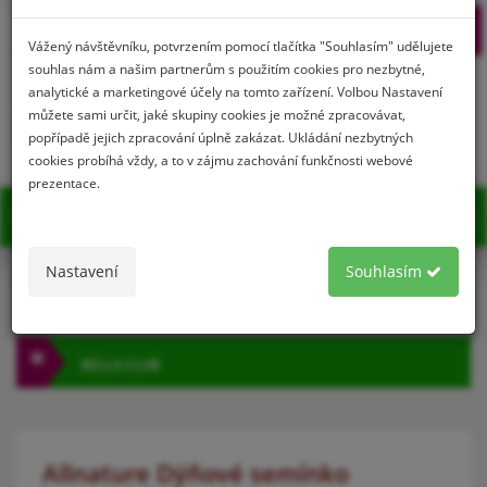
Prihlásenie
Registrácia
Vážený návštěvníku, potvrzením pomocí tlačítka "Souhlasím" udělujete
souhlas nám a našim partnerům s použitím cookies pro nezbytné,
analytické a marketingové účely na tomto zařízení. Volbou Nastavení
můžete sami určit, jaké skupiny cookies je možné zpracovávat,
0
popřípadě jejich zpracování úplně zakázat. Ukládání nezbytných
cookies probíhá vždy, a to v zájmu zachování funkčnosti webové
prezentace.
MENU
Nastavení
Souhlasím
KATEGÓRIA
BELLA CLUB
Allnature Dýňové semínko