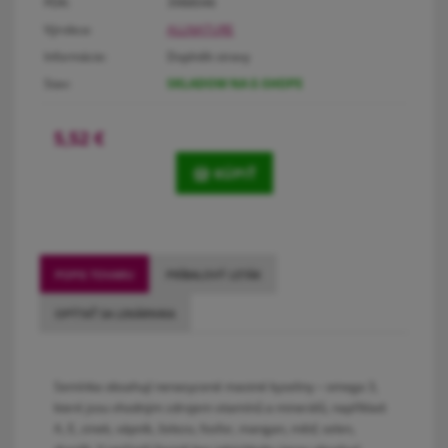
PDK:
3988046
Výrobca:
ALLNATURE
Informácie:
Doplněk stravy
Stav:
SKLADOM NA E-SHOPE
5,52
€
KÚPIŤ
POPIS TOVARU
PRÍBALOVÝ LETÁK
OPÝTAŤ SA LEKÁRNIKA
Semínka obsahují nenasycené mastné kyseliny – omega 3,
které jsou vhodným zdrojem vitamínů a minerálů, například:
A, E, zinek, vápník, železo, fosfor, mangan, měď, selen,