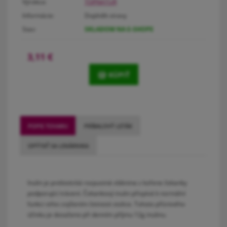
Výrobca:
TOPNATUR
Informácie:
Doplněk stravy
Stav:
SKLADOM NA E-SHOPE
3,11
€
KÚPIŤ
POPIS TOVARU
PRÍBALOVÝ LETÁK
OPÝTAŤ SA LEKÁRNIKA
Inulin je prebiotická rozpustná vláknina z kořene čekanky
podporující trávení. Čekankový inulin přispívá k normální
funkci střev zvýšením četnosti stolice. Tohoto příznivého
účinku je dosaženo při denním příjmu 12g inulinu.