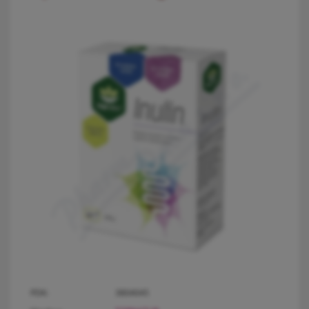
PDK:
3804045