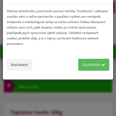
Prihlásenie
Registrácia
Vážený návštěvníku, potvrzením pomocí tlačítka "Souhlasím" udělujete
souhlas nám a našim partnerům s použitím cookies pro nezbytné,
analytické a marketingové účely na tomto zařízení. Volbou Nastavení
můžete sami určit, jaké skupiny cookies je možné zpracovávat,
0
popřípadě jejich zpracování úplně zakázat. Ukládání nezbytných
cookies probíhá vždy, a to v zájmu zachování funkčnosti webové
prezentace.
MENU
Nastavení
Souhlasím
KATEGÓRIA
BELLA CLUB
Topnatur Inulin 200g