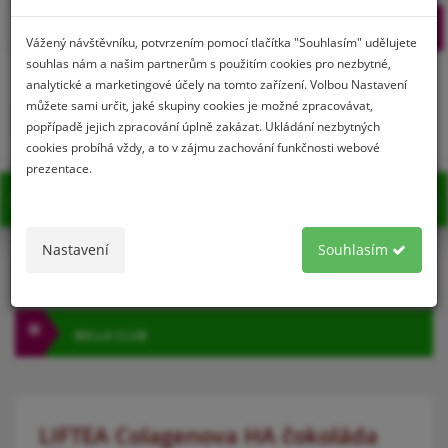
Prihlásenie
Registrácia
Vážený návštěvníku, potvrzením pomocí tlačítka "Souhlasím" udělujete
souhlas nám a našim partnerům s použitím cookies pro nezbytné,
analytické a marketingové účely na tomto zařízení. Volbou Nastavení
můžete sami určit, jaké skupiny cookies je možné zpracovávat,
0
popřípadě jejich zpracování úplně zakázat. Ukládání nezbytných
cookies probíhá vždy, a to v zájmu zachování funkčnosti webové
prezentace.
MENU
Nastavení
Souhlasím
KATEGÓRIA
BELLA CLUB
LIFTEA Colagenova HA čokoláda