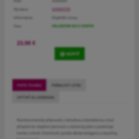
PDK:
3549509
Výrobca:
VAMINTER
Informácie:
Doplněk stravy
Stav:
SKLADOM NA E-SHOPE
23,00
€
KÚPIŤ
POPIS TOVARU
PRÍBALOVÝ LETÁK
OPÝTAŤ SA LEKÁRNIKA
Nutrikosmetický přípravek s lahodnou čokoládovou chutí
přispívá ke zlepšení pevnosti a elasticity pleti a potlačuje
tvorbu vrásek. Extrémně vysoká dávka kolagenu a kyseliny