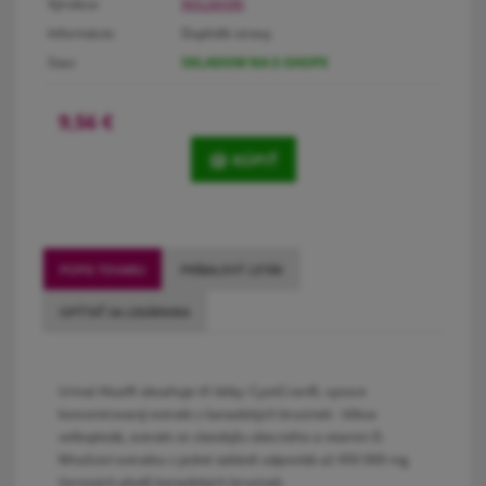
Výrobca:
WALMARK
Informácie:
Doplněk stravy
Stav:
SKLADOM NA E-SHOPE
9,56
€
KÚPIŤ
POPIS TOVARU
PRÍBALOVÝ LETÁK
OPÝTAŤ SA LEKÁRNIKA
Urinal Akut® obsahuje tři látky: CystiCran®, vysoce
koncentrovaný extrakt z kanadských brusinek - klikva
velkoplodá, extrakt ze zlatobýlu obecného a vitamin D.
Množství extraktu v jedné tabletě odpovídá až 450 000 mg
čerstvých plodů kanadských brusinek.