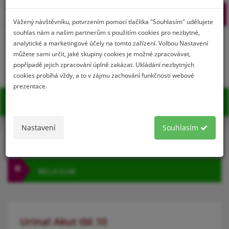
Prihlásenie
Registrácia
Vážený návštěvníku, potvrzením pomocí tlačítka "Souhlasím" udělujete
souhlas nám a našim partnerům s použitím cookies pro nezbytné,
analytické a marketingové účely na tomto zařízení. Volbou Nastavení
můžete sami určit, jaké skupiny cookies je možné zpracovávat,
0
popřípadě jejich zpracování úplně zakázat. Ukládání nezbytných
cookies probíhá vždy, a to v zájmu zachování funkčnosti webové
prezentace.
MENU
Nastavení
Souhlasím
KATEGÓRIA
BELLA CLUB
Urinal Akut tbl.10