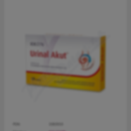
PDK:
3383933