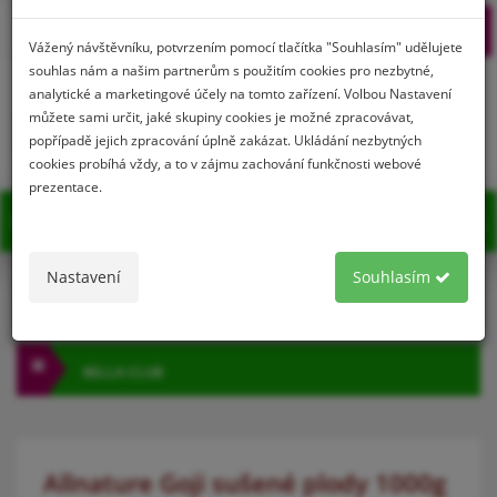
Prihlásenie
Registrácia
Vážený návštěvníku, potvrzením pomocí tlačítka "Souhlasím" udělujete
souhlas nám a našim partnerům s použitím cookies pro nezbytné,
analytické a marketingové účely na tomto zařízení. Volbou Nastavení
můžete sami určit, jaké skupiny cookies je možné zpracovávat,
0
popřípadě jejich zpracování úplně zakázat. Ukládání nezbytných
cookies probíhá vždy, a to v zájmu zachování funkčnosti webové
prezentace.
MENU
Nastavení
Souhlasím
KATEGÓRIA
BELLA CLUB
Allnature Goji sušené plody 1000g