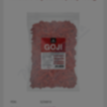
PDK:
3256816