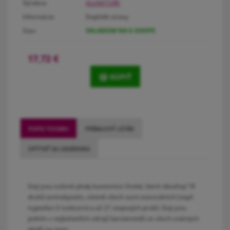
Výrobca:
ALLNATURE
Informácie:
Doplněk stravy
Stav:
SKLADOM NA E-SHOPE
17,72
€
KÚPIŤ
POPIS TOVARU
PRÍBALOVÝ LETÁK
OPÝTAŤ SA LEKÁRNIKA
Goji jsou sušené plody kustovnice čínské, které obsahují 18
druhů aminokyselin, včetně všech osmi esenciálních (např.
tryptofan či isoleucin) a až 21 stopových prvků. Goji jsou
jedním z nejbohatších zdrojů karotenoidů ze všech známých
plodů na zemi.