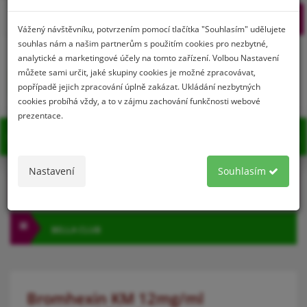
Prihlásenie
Registrácia
Vážený návštěvníku, potvrzením pomocí tlačítka "Souhlasím" udělujete
souhlas nám a našim partnerům s použitím cookies pro nezbytné,
analytické a marketingové účely na tomto zařízení. Volbou Nastavení
můžete sami určit, jaké skupiny cookies je možné zpracovávat,
0
popřípadě jejich zpracování úplně zakázat. Ukládání nezbytných
cookies probíhá vždy, a to v zájmu zachování funkčnosti webové
prezentace.
MENU
Nastavení
Souhlasím
KATEGÓRIA
BELLA CLUB
Bromhexin KM 12mg/ml