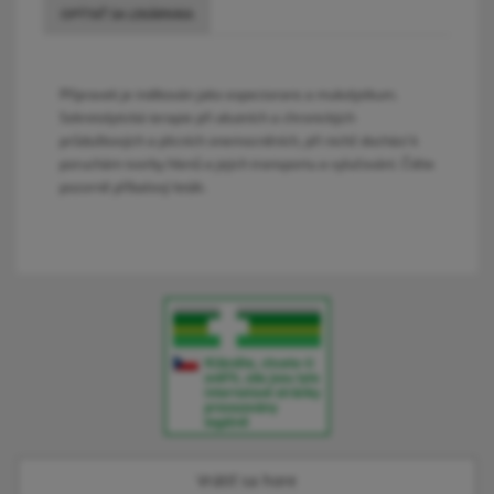
OPÝTAŤ SA LEKÁRNIKA
Přípravek je indikován jako expectorans a mukolytikum.
Sekretolytická terapie při akutních a chronických
průduškových a plicních onemocněních, při nichž dochází k
poruchám tvorby hlenů a jejich transportu a vylučování. Čtěte
pozorně příbalový leták.
Vrátiť sa hore