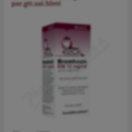
por.gtt.sol.50ml