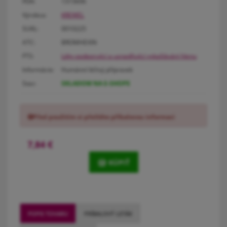
PDK:
1373696
Výrobca:
KREWEL
SUKL:
0010225
ATC:
BROMHEXIN
FTS:
Léky podporující a usnadňující vykašlávání hlenu
Informácie:
Humánní léčivý přípravek
Stav:
SKLADOM NA E-SHOPE
Před použitím si přečtěte příbalovou informaci
7,84
€
KÚPIŤ
POPIS TOVARU
PRÍBALOVÝ LETÁK