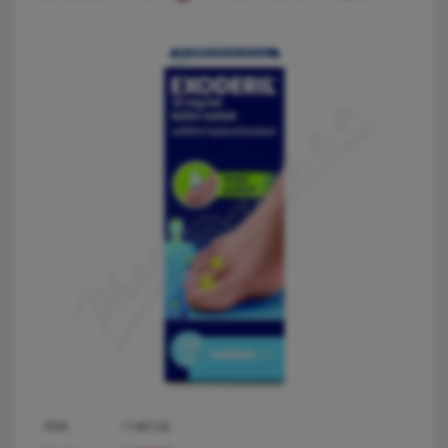
PDK:
1146126