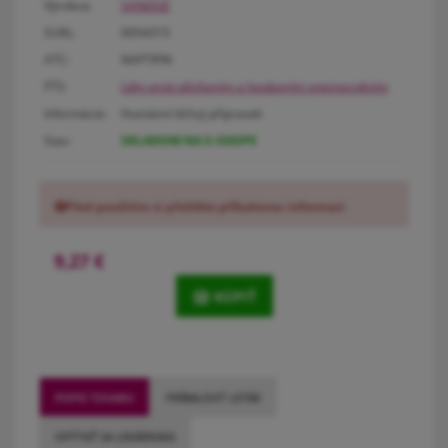
Výrobca:
SANDOZ
SUKL:
0054315
ATC:
NAFTIFIN
FTS:
Léky proti plísňovým a houbovým onemocněním
Informácie:
Humánní léčivý přípravek
Stav:
SKLADOM NA E-SHOPE
Před použitím si přečtěte příbalovou informaci
9,27
€
KÚPIŤ
POPIS TOVARU
PRÍBALOVÝ LETÁK
OPÝTAŤ SA LEKÁRNIKA