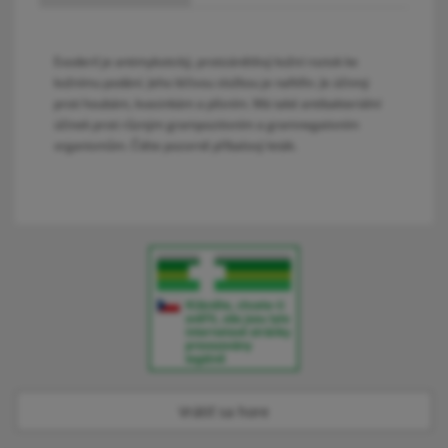
Exoderil je antimykotický, protizánětlivý kožní roztok ke
kožnímu podání. Jeho léčivou složkou je naftifin. Je účinný
proti houbám, kvasinkám a plísním. Má také antibakteriální
účinek proti různým grampozitivním a gramnegativním
organismům. Čtěte pozorně příbalový leták.
Vrátiť sa hore