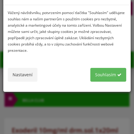
Prihlásenie
Registrácia
Vážený návštěvníku, potvrzením pomocí tlačítka "Souhlasím" udělujete
souhlas nám a našim partnerům s použitím cookies pro nezbytné,
analytické a marketingové účely na tomto zařízení. Volbou Nastavení
můžete sami určit, jaké skupiny cookies je možné zpracovávat,
0
popřípadě jejich zpracování úplně zakázat. Ukládání nezbytných
cookies probíhá vždy, a to v zájmu zachování funkčnosti webové
prezentace.
MENU
Nastavení
Souhlasím
KATEGÓRIA
BELLA CLUB
Exoderil 10mg/ml drm.sol.1x20ml