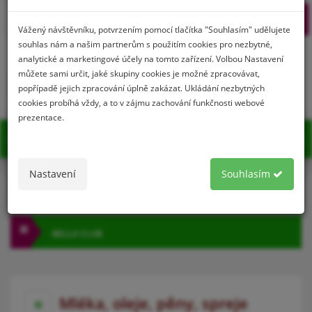
Prihlásenie
Registrácia
Vážený návštěvníku, potvrzením pomocí tlačítka "Souhlasím" udělujete
souhlas nám a našim partnerům s použitím cookies pro nezbytné,
analytické a marketingové účely na tomto zařízení. Volbou Nastavení
můžete sami určit, jaké skupiny cookies je možné zpracovávat,
0
popřípadě jejich zpracování úplně zakázat. Ukládání nezbytných
cookies probíhá vždy, a to v zájmu zachování funkčnosti webové
prezentace.
MENU
Nastavení
Souhlasím
KATEGÓRIA
BELLA CLUB
Mléka, oleje, pěny, spreje