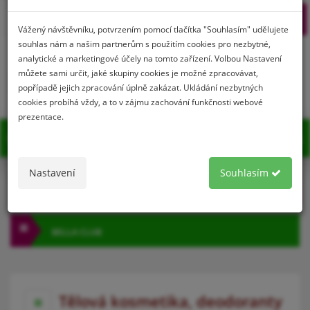
Prihlásenie
Registrácia
Vážený návštěvníku, potvrzením pomocí tlačítka "Souhlasím" udělujete
souhlas nám a našim partnerům s použitím cookies pro nezbytné,
analytické a marketingové účely na tomto zařízení. Volbou Nastavení
můžete sami určit, jaké skupiny cookies je možné zpracovávat,
0
popřípadě jejich zpracování úplně zakázat. Ukládání nezbytných
cookies probíhá vždy, a to v zájmu zachování funkčnosti webové
prezentace.
MENU
Nastavení
Souhlasím
KATEGÓRIA
BELLA CLUB
Tělová kosmetika, deodoranty