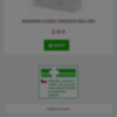
WUNDMED SVORKY OBVAZOVÉ BÍLÉ 20KS
2,12
€
KÚPIŤ
Svorky obvazové bílé WUNDmed 20 ks. Praktické, elastické svorky
k fixaci gázových obvazů, obinadel a bandáží.
Vrátiť sa hore