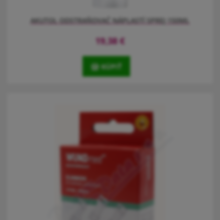
AKUTOL ODSTRAŇOVAČ NÁPLASTÍ SPREJ 150ML
19,38
€
KÚPIŤ
Zamezí bolesti spojené s odstraněním náplasti. Pomáhá rychle a
snadno náplast sejmout. Pro domácí i profesionální péči. Je
bezpečný a šetrný k pokožce. Vhodný pro děti i diabetiky.