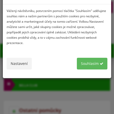
Prihlásenie
Registrácia
Vážený návštěvníku, potvrzením pomocí tlačítka "Souhlasím" udělujete
souhlas nám a našim partnerům s použitím cookies pro nezbytné,
analytické a marketingové účely na tomto zařízení. Volbou Nastavení
můžete sami určit, jaké skupiny cookies je možné zpracovávat,
0
popřípadě jejich zpracování úplně zakázat. Ukládání nezbytných
cookies probíhá vždy, a to v zájmu zachování funkčnosti webové
prezentace.
MENU
Nastavení
Souhlasím
KATEGÓRIA
BELLA CLUB
Ostatní pomůcky