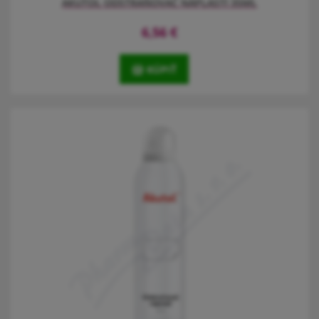
AKUTOL ODSTRAŇOVAČ NÁPLASTÍ 35ML
6,56
€
KÚPIŤ
Zamezí bolesti spojené s odstraněním náplasti. Pomáhá rychle a
snadno náplast sejmout. Je určen pro domácí i profesionální
použití. Je bezpečný a šetrný k pokožce. Vhodný pro celou
populaci, pro malé i novorozené děti, pro diabetiky.