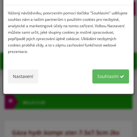
Prihlásenie
Registrácia
Vážený návštěvníku, potvrzením pomocí tlačítka "Souhlasím" udělujete
souhlas nám a našim partnerům s použitím cookies pro nezbytné,
analytické a marketingové účely na tomto zařízení. Volbou Nastavení
můžete sami určit, jaké skupiny cookies je možné zpracovávat,
0
popřípadě jejich zpracování úplně zakázat. Ukládání nezbytných
cookies probíhá vždy, a to v zájmu zachování funkčnosti webové
prezentace.
MENU
Nastavení
Souhlasím
KATEGÓRIA
BELLA CLUB
Gáza hydr.kompr.ster.7.5x7.5cm 2ks