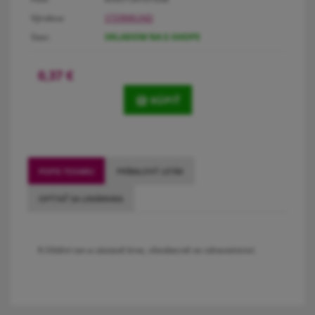
Výrobca:
STERIWUND
Stav:
SKLADOM NA E-SHOPE
0,37
€
KÚPIŤ
POPIS TOVARU
PRÍBALOVÝ LETÁK
OPÝTAŤ SA LEKÁRNIKA
K čištění ran a zástavě krve, všeobecně ve zdravotnictví.