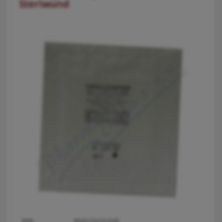
Steriwund
PDK:
8595154101038