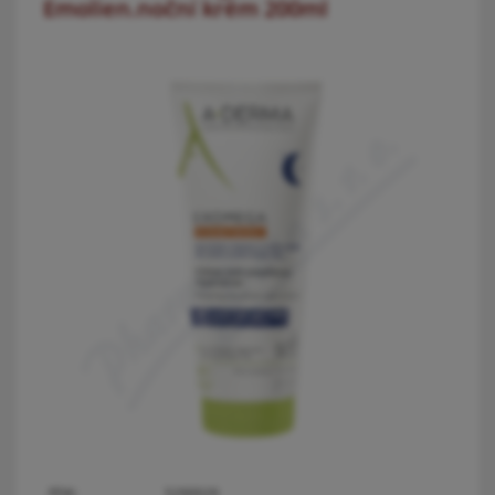
Emolien.noční krém 200ml
PDK:
5290029