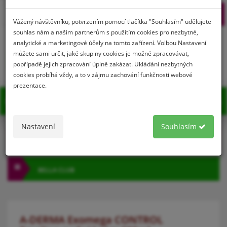
Prihlásenie
Registrácia
Vážený návštěvníku, potvrzením pomocí tlačítka "Souhlasím" udělujete
souhlas nám a našim partnerům s použitím cookies pro nezbytné,
analytické a marketingové účely na tomto zařízení. Volbou Nastavení
můžete sami určit, jaké skupiny cookies je možné zpracovávat,
0
popřípadě jejich zpracování úplně zakázat. Ukládání nezbytných
cookies probíhá vždy, a to v zájmu zachování funkčnosti webové
prezentace.
MENU
Nastavení
Souhlasím
KATEGÓRIA
BELLA CLUB
A-DERMA Exomega CONTROL