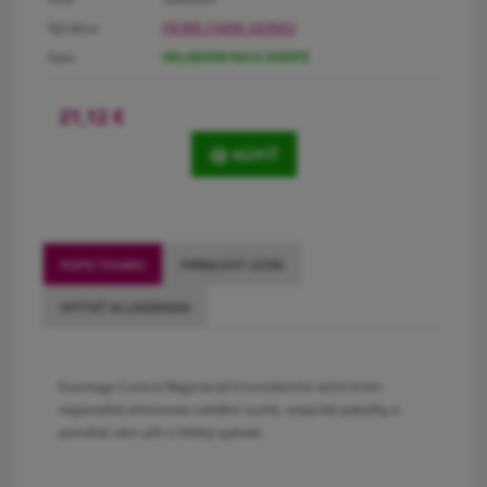
Výrobca:
PIERRE FABRE DERMO
Stav:
SKLADOM NA E-SHOPE
21,12
€
KÚPIŤ
POPIS TOVARU
PRÍBALOVÝ LETÁK
OPÝTAŤ SA LEKÁRNIKA
Exomega Control Regenerační emolienční noční krém
napomáhá eliminovat svědění suché, atopické pokožky a
pomáhá vám užít si klidný spánek.