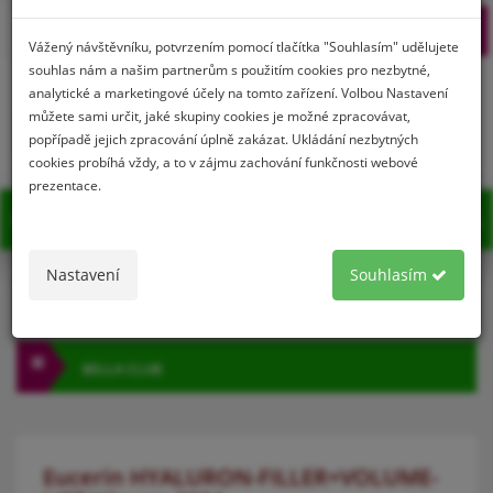
Prihlásenie
Registrácia
Vážený návštěvníku, potvrzením pomocí tlačítka "Souhlasím" udělujete
souhlas nám a našim partnerům s použitím cookies pro nezbytné,
analytické a marketingové účely na tomto zařízení. Volbou Nastavení
můžete sami určit, jaké skupiny cookies je možné zpracovávat,
0
popřípadě jejich zpracování úplně zakázat. Ukládání nezbytných
cookies probíhá vždy, a to v zájmu zachování funkčnosti webové
prezentace.
MENU
Nastavení
Souhlasím
KATEGÓRIA
BELLA CLUB
Eucerin HYALURON-FILLER+VOLUME-