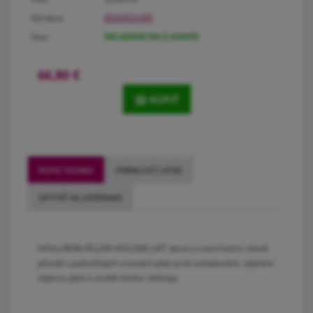
Výrobca:
BEIERSDORF
Stav:
SKLADOM NA E-SHOPE
66,80
€
KÚPIŤ
POPIS TOVARU
PRÍBALOVÝ LETÁK
OPÝTAŤ SA LEKÁRNIKA
HYALURON-FILLER+VOLUME-LIFT denní a noční krém cíleně
působí v jednotlivých vrstvách pleti proti ochabování, ubývání
objemu pleti a ztrátě kontur obličeje.