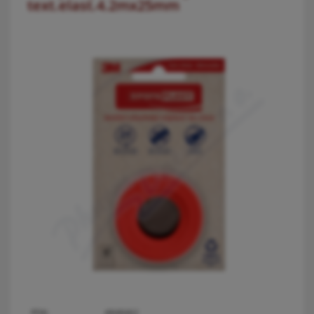
text.elast.4.2mx25mm
PDK:
4848462