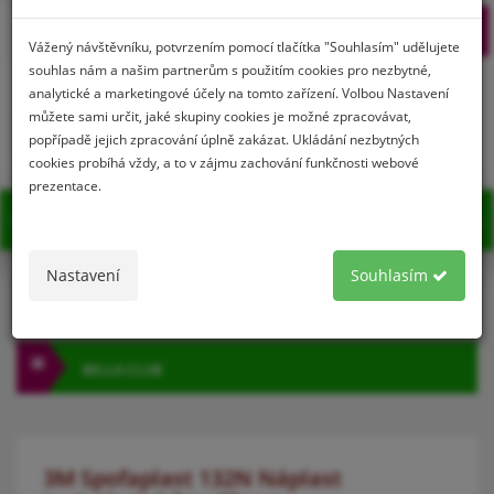
Prihlásenie
Registrácia
Vážený návštěvníku, potvrzením pomocí tlačítka "Souhlasím" udělujete
souhlas nám a našim partnerům s použitím cookies pro nezbytné,
analytické a marketingové účely na tomto zařízení. Volbou Nastavení
můžete sami určit, jaké skupiny cookies je možné zpracovávat,
0
popřípadě jejich zpracování úplně zakázat. Ukládání nezbytných
cookies probíhá vždy, a to v zájmu zachování funkčnosti webové
prezentace.
MENU
Nastavení
Souhlasím
KATEGÓRIA
BELLA CLUB
3M Spofaplast 132N Náplast