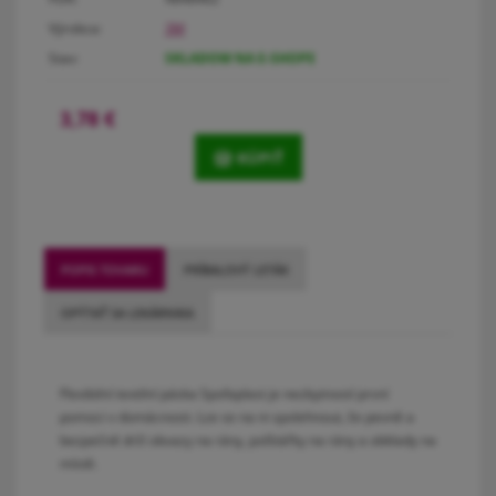
Výrobca:
3M
Stav:
SKLADOM NA E-SHOPE
3,78
€
KÚPIŤ
POPIS TOVARU
PRÍBALOVÝ LETÁK
OPÝTAŤ SA LEKÁRNIKA
Flexibilní textilní páska Spofaplast je nezbytností první
pomoci v domácnosti. Lze se na ni spolehnout, že pevně a
bezpečně drží obvazy na rány, polštářky na rány a obklady na
místě.