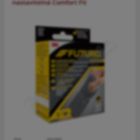
nastavitelná Comfort Fit
PDK:
4845880