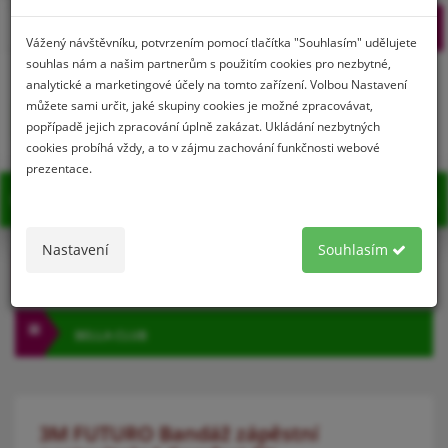
Prihlásenie
Registrácia
Vážený návštěvníku, potvrzením pomocí tlačítka "Souhlasím" udělujete
souhlas nám a našim partnerům s použitím cookies pro nezbytné,
analytické a marketingové účely na tomto zařízení. Volbou Nastavení
můžete sami určit, jaké skupiny cookies je možné zpracovávat,
0
popřípadě jejich zpracování úplně zakázat. Ukládání nezbytných
cookies probíhá vždy, a to v zájmu zachování funkčnosti webové
prezentace.
MENU
Nastavení
Souhlasím
KATEGÓRIA
BELLA CLUB
3M FUTURO Bandáž zápěstní