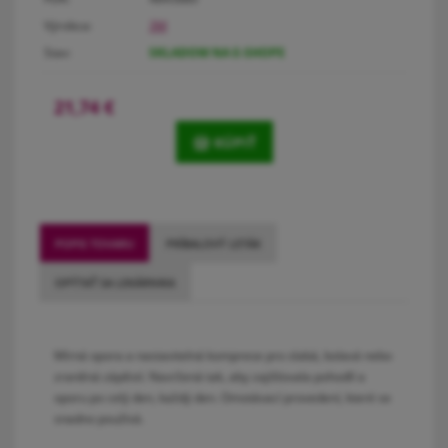
Výrobca:
3M
Stav:
SKLADOM NA E-SHOPE
21,74
€
KÚPIŤ
POPIS TOVARU
PRÍBALOVÝ LETÁK
OPÝTAŤ SA LEKÁRNIKA
Mírná opora a nastavitelná komprese pro slabá, bolavá nebo
zraněná zápěstí. Navržená tak, aby zajišťovala pohodlí a
oporu po celý den, každý den. Omotávací provedení, které se
snadno používá.