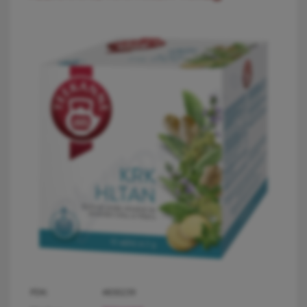
PDK:
4830239