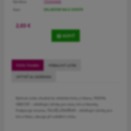
Výrobca:
TEEKANNE
Stav:
SKLADOM NA E-SHOPE
2,03
€
KÚPIŤ
POPIS TOVARU
PRÍBALOVÝ LETÁK
OPÝTAŤ SA LEKÁRNIKA
Bylinná směs vhodná ke zklidnění krku a hltanu. FENYKL
OBECNÝ – zklidňující účinky pro ústa, krk a hlasivky.
Podporuje imunitu. ŠALVĚJ LÉKAŘSKÁ - zklidňující účinky pro
krk a hltan, ulevuje při svědění v krku.