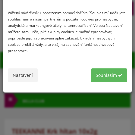
Prihlásenie
Registrácia
Vážený návštěvníku, potvrzením pomocí tlačítka "Souhlasím" udělujete
souhlas nám a našim partnerům s použitím cookies pro nezbytné,
analytické a marketingové účely na tomto zařízení. Volbou Nastavení
můžete sami určit, jaké skupiny cookies je možné zpracovávat,
0
popřípadě jejich zpracování úplně zakázat. Ukládání nezbytných
cookies probíhá vždy, a to v zájmu zachování funkčnosti webové
prezentace.
MENU
Nastavení
Souhlasím
KATEGÓRIA
BELLA CLUB
TEEKANNE Krk hltan 10x2g