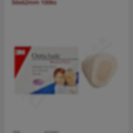
50x62mm 100ks
PDK:
4670460