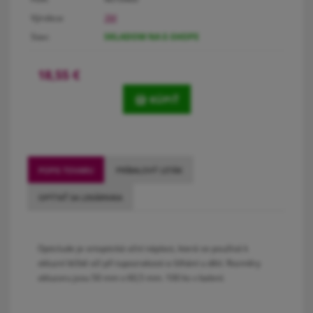
Výrobca:
3M
Stav:
SKLADOM NA E-SHOPE
18,55
€
KÚPIŤ
POPIS TOVARU
PRÍBALOVÝ LETÁK
OPÝTAŤ SA LEKÁRNIKA
Opticlude je ortoptická oční náplast, která se používá k
okluzní léčbě očí při tupozrakosti a šilhání u dětí. Rozměry
okluzoru jsou 50 mm x 60,5 mm. 100 ks v balení.