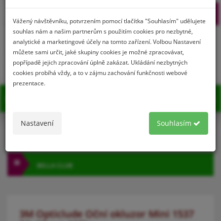
Prihlásenie
Registrácia
Vážený návštěvníku, potvrzením pomocí tlačítka "Souhlasím" udělujete
souhlas nám a našim partnerům s použitím cookies pro nezbytné,
analytické a marketingové účely na tomto zařízení. Volbou Nastavení
můžete sami určit, jaké skupiny cookies je možné zpracovávat,
0
popřípadě jejich zpracování úplně zakázat. Ukládání nezbytných
cookies probíhá vždy, a to v zájmu zachování funkčnosti webové
prezentace.
MENU
Nastavení
Souhlasím
KATEGÓRIA
BELLA CLUB
3M Opticlude Oční okluzor Mini 1537