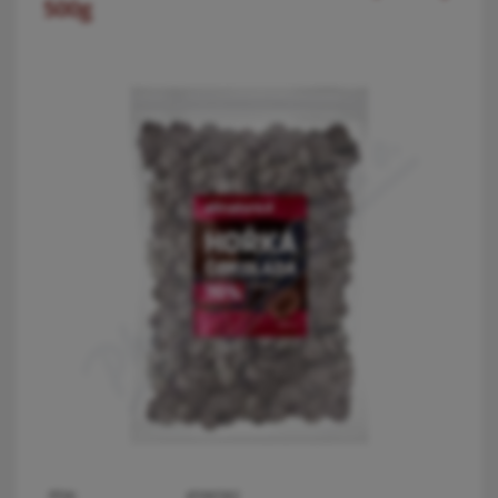
500g
PDK:
4596582