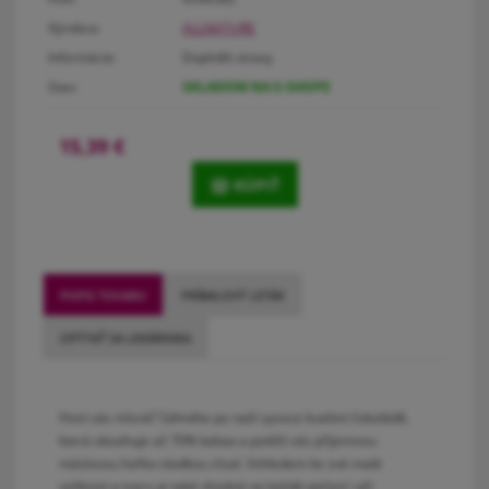
Výrobca:
ALLNATURE
Informácie:
Doplněk stravy
Stav:
SKLADOM NA E-SHOPE
15,39
€
KÚPIŤ
POPIS TOVARU
PRÍBALOVÝ LETÁK
OPÝTAŤ SA LEKÁRNIKA
Honí vás mlsná? Sáhněte po naší vysoce kvalitní čokoládě,
která obsahuje až 70% kakaa a potěší vás příjemnou
máslovou hořko-sladkou chutí. Vzhledem ke své malé
velikosti a tvaru je také vhodná na každé pečení i při