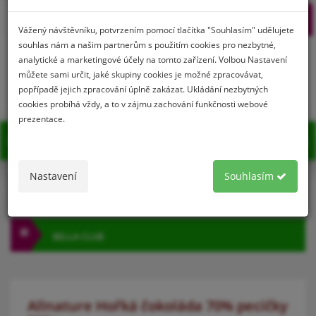
Prihlásenie
Registrácia
Vážený návštěvníku, potvrzením pomocí tlačítka "Souhlasím" udělujete
souhlas nám a našim partnerům s použitím cookies pro nezbytné,
analytické a marketingové účely na tomto zařízení. Volbou Nastavení
můžete sami určit, jaké skupiny cookies je možné zpracovávat,
0
popřípadě jejich zpracování úplně zakázat. Ukládání nezbytných
cookies probíhá vždy, a to v zájmu zachování funkčnosti webové
prezentace.
MENU
Nastavení
Souhlasím
KATEGÓRIA
BELLA CLUB
Allnature Hořká čokoláda 70% pecičky