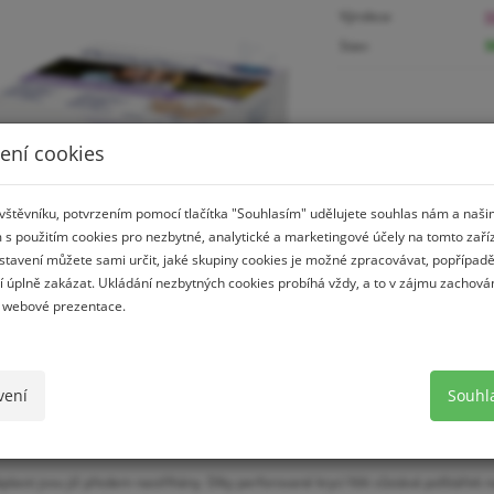
Výrobca:
H
Stav:
S
ení cookies
štěvníku, potvrzením pomocí tlačítka "Souhlasím" udělujete souhlas nám a naši
s použitím cookies pro nezbytné, analytické a marketingové účely na tomto zaříz
tavení můžete sami určit, jaké skupiny cookies je možné zpracovávat, popřípadě 
6,35
€
 úplně zakázat. Ukládání nezbytných cookies probíhá vždy, a to v zájmu zachová
i webové prezentace.
vení
Souhl
PIS TOVARU
PRÍBALOVÝ LETÁK
OPÝTAŤ SA LEKÁRNIKA
plasti jsou již předem nastříhány. Díky perforované krycí fólii zůstává polštářek 