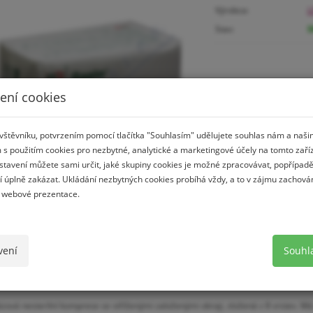
Výrobca:
L
Stav:
S
ení cookies
štěvníku, potvrzením pomocí tlačítka "Souhlasím" udělujete souhlas nám a naši
s použitím cookies pro nezbytné, analytické a marketingové účely na tomto zaříz
tavení můžete sami určit, jaké skupiny cookies je možné zpracovávat, popřípadě 
2,78
€
 úplně zakázat. Ukládání nezbytných cookies probíhá vždy, a to v zájmu zachová
i webové prezentace.
vení
Souhl
PIS TOVARU
PRÍBALOVÝ LETÁK
OPÝTAŤ SA LEKÁRNIKA
zová nesterilní komprese se střiženými založenými okraji, složená z 8 vrstev. Má