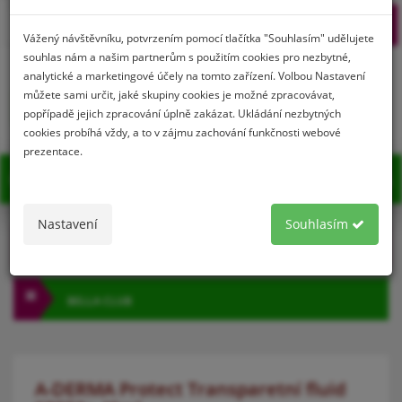
Prihlásenie
Registrácia
Vážený návštěvníku, potvrzením pomocí tlačítka "Souhlasím" udělujete
souhlas nám a našim partnerům s použitím cookies pro nezbytné,
analytické a marketingové účely na tomto zařízení. Volbou Nastavení
můžete sami určit, jaké skupiny cookies je možné zpracovávat,
0
popřípadě jejich zpracování úplně zakázat. Ukládání nezbytných
cookies probíhá vždy, a to v zájmu zachování funkčnosti webové
prezentace.
MENU
Nastavení
Souhlasím
KATEGÓRIA
BELLA CLUB
A-DERMA Protect Transparetní fluid