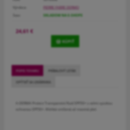
Výrobca:
PIERRE FABRE DERMO
Stav:
SKLADOM NA E-SHOPE
24,61
€
KÚPIŤ
POPIS TOVARU
PRÍBALOVÝ LETÁK
OPÝTAŤ SA LEKÁRNIKA
A-DERMA Protect Transparetní fluid SPF50+ s velmi vysokou
ochranou SPF50+. Křehká smíšená až mastná pleť.