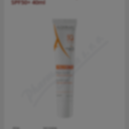
SPF50+ 40ml
PDK:
3916906