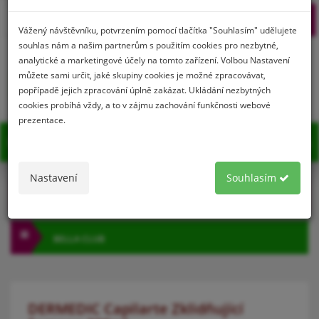
Prihlásenie
Registrácia
Vážený návštěvníku, potvrzením pomocí tlačítka "Souhlasím" udělujete
souhlas nám a našim partnerům s použitím cookies pro nezbytné,
analytické a marketingové účely na tomto zařízení. Volbou Nastavení
můžete sami určit, jaké skupiny cookies je možné zpracovávat,
0
popřípadě jejich zpracování úplně zakázat. Ukládání nezbytných
cookies probíhá vždy, a to v zájmu zachování funkčnosti webové
prezentace.
MENU
Nastavení
Souhlasím
KATEGÓRIA
BELLA CLUB
DERMEDIC Capilarte Zklidňující