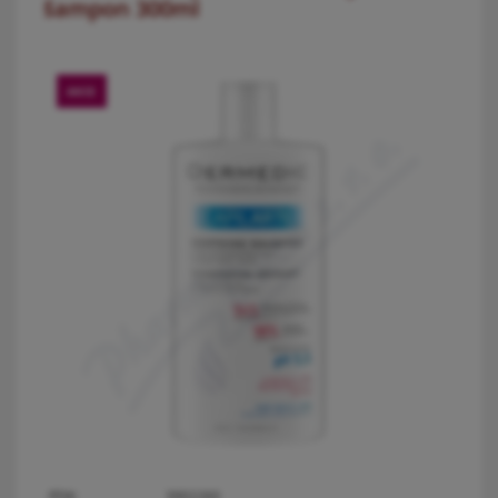
šampon 300ml
AKCE
PDK:
3902260