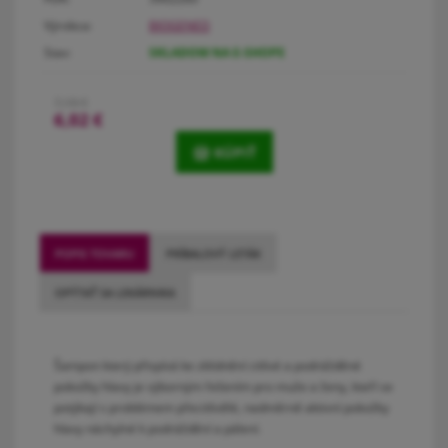
Výrobca:
BIOGENED
Stav:
SKLADOM NA E-SHOPE
7,18 €
6,02
€
KÚPIŤ
POPIS TOVARU
PRÍBALOVÝ LETÁK
OPÝTAŤ SA LEKÁRNIKA
Šampon který přispívá ke zklidnění citlivé a podrážděné
pokožky hlavy je výborným řešením pro muže a ženy, kteří se
potýkají s problémem přecitlivělé, nadměrně aktivní pokožky
hlavy náchylné k podráždění a pálení.