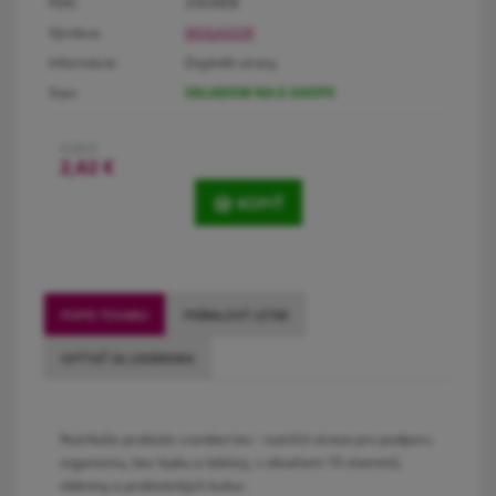
PDK:
3303808
Výrobca:
MOGADOR
Informácie:
Doplněk stravy
Stav:
SKLADOM NA E-SHOPE
3,20 €
2,62
€
KÚPIŤ
POPIS TOVARU
PRÍBALOVÝ LETÁK
OPÝTAŤ SA LEKÁRNIKA
Nutrikaše probiotic cranberries - nutriční strava pro podporu
organismu, bez lepku a laktózy, s obsahem 10 vitaminů,
vlákniny a probiotických kultur.