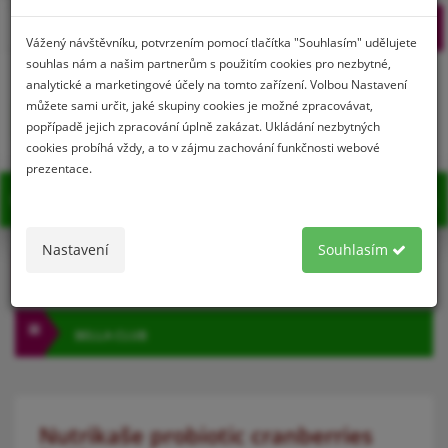
Prihlásenie
Registrácia
Vážený návštěvníku, potvrzením pomocí tlačítka "Souhlasím" udělujete
souhlas nám a našim partnerům s použitím cookies pro nezbytné,
analytické a marketingové účely na tomto zařízení. Volbou Nastavení
můžete sami určit, jaké skupiny cookies je možné zpracovávat,
0
popřípadě jejich zpracování úplně zakázat. Ukládání nezbytných
cookies probíhá vždy, a to v zájmu zachování funkčnosti webové
prezentace.
MENU
Nastavení
Souhlasím
KATEGÓRIA
BELLA CLUB
Nutrikaše probiotic cranberries