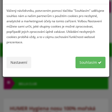
Prihlásenie
Registrácia
Vážený návštěvníku, potvrzením pomocí tlačítka "Souhlasím" udělujete
souhlas nám a našim partnerům s použitím cookies pro nezbytné,
analytické a marketingové účely na tomto zařízení. Volbou Nastavení
můžete sami určit, jaké skupiny cookies je možné zpracovávat,
0
popřípadě jejich zpracování úplně zakázat. Ukládání nezbytných
cookies probíhá vždy, a to v zájmu zachování funkčnosti webové
prezentace.
MENU
Nastavení
Souhlasím
KATEGÓRIA
BELLA CLUB
HUMER Hygiena nosu 100% mořská