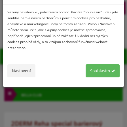
Prihlásenie
Registrácia
Vážený návštěvníku, potvrzením pomocí tlačítka "Souhlasím" udělujete
souhlas nám a našim partnerům s použitím cookies pro nezbytné,
analytické a marketingové účely na tomto zařízení. Volbou Nastavení
můžete sami určit, jaké skupiny cookies je možné zpracovávat,
0
popřípadě jejich zpracování úplně zakázat. Ukládání nezbytných
cookies probíhá vždy, a to v zájmu zachování funkčnosti webové
prezentace.
MENU
Nastavení
Souhlasím
KATEGÓRIA
BELLA CLUB
2DERM Reha special barierový