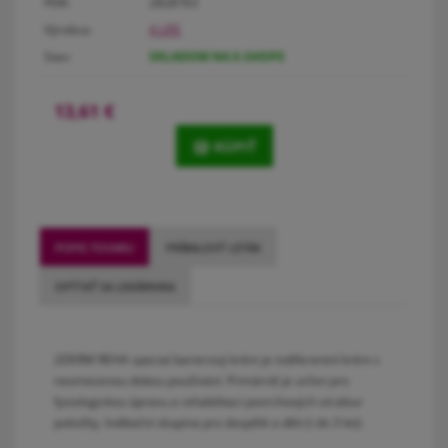
PDK:
2828763
Výrobca:
4 LIFE
Stav:
SKLADOM NA E-SHOPE
13,61
€
KÚPIŤ
POPIS TOVARU
PRÍBALOVÝ LETÁK
OPÝTAŤ SA LEKÁRNIKA
2DERM REHA special barierový krém je indiferentní krém s
neomezenou dobou používání. Primárně je určen pro
fysiologickou úpravu a rehabilitaci povrchových struktur
pokožky. Indikační skupina pro dospělé a děti (i do 3 let).