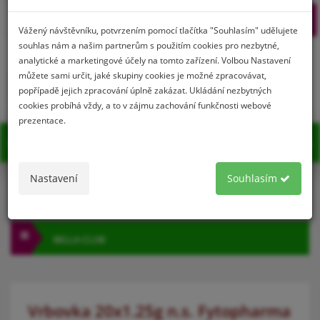
Prihlásenie
Registrácia
Vážený návštěvníku, potvrzením pomocí tlačítka "Souhlasím" udělujete
souhlas nám a našim partnerům s použitím cookies pro nezbytné,
analytické a marketingové účely na tomto zařízení. Volbou Nastavení
můžete sami určit, jaké skupiny cookies je možné zpracovávat,
0
popřípadě jejich zpracování úplně zakázat. Ukládání nezbytných
cookies probíhá vždy, a to v zájmu zachování funkčnosti webové
prezentace.
MENU
Nastavení
Souhlasím
KATEGÓRIA
BELLA CLUB
Vrbovka 20x1.25g n.s. Fytopharma