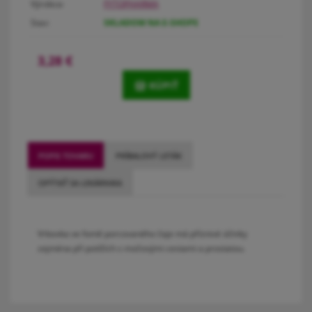
Výrobca:
FYTOPHARMA
Stav:
SKLADOM NA E-SHOPE
3,28
€
KÚPIŤ
POPIS TOVARU
PRÍBALOVÝ LETÁK
OPÝTAŤ SA LEKÁRNIKA
Vrbovka ve fomě porcovaného čaje má příznivé účinky
zejména při potížích s močovými cestami a prostatou.