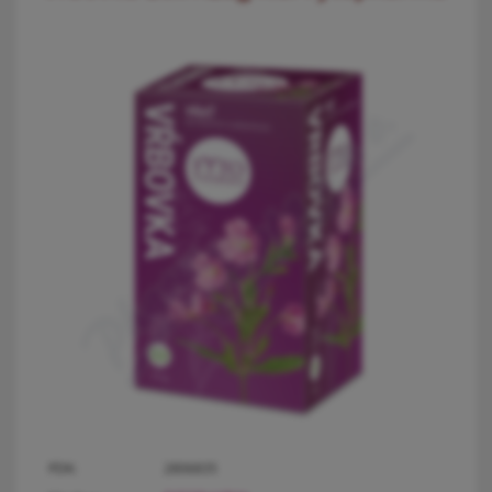
PDK:
2806835