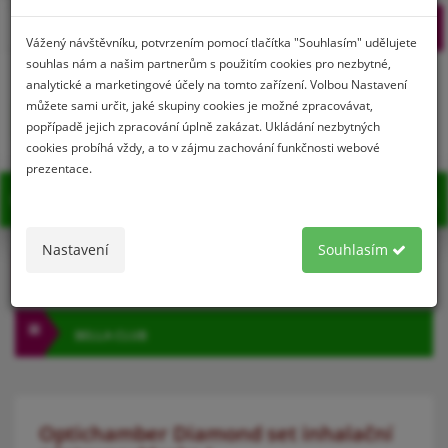
Prihlásenie
Registrácia
Vážený návštěvníku, potvrzením pomocí tlačítka "Souhlasím" udělujete
souhlas nám a našim partnerům s použitím cookies pro nezbytné,
analytické a marketingové účely na tomto zařízení. Volbou Nastavení
můžete sami určit, jaké skupiny cookies je možné zpracovávat,
0
popřípadě jejich zpracování úplně zakázat. Ukládání nezbytných
cookies probíhá vždy, a to v zájmu zachování funkčnosti webové
prezentace.
MENU
Nastavení
Souhlasím
KATEGÓRIA
BELLA CLUB
Optichamber Diamond set inhalační