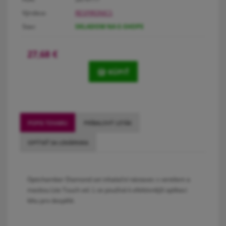
Výrobca:
RESPIRONICS
Stav:
SKLADOM NA E-SHOPE
27,68
€
KÚPIŤ
POPIS TOVARU
PRÍBALOVÝ LETÁK
OPÝTAŤ SA LEKÁRNIKA
Optichamber Diamond set inhalační nástavec s ventilem a
maskou Lite Touch vel. L se používá k efektivnější aplikaci
léku pro dospělé.