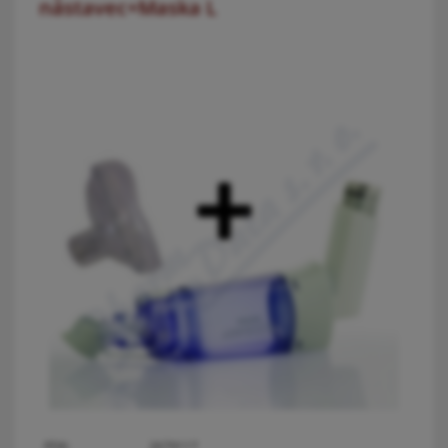
nástavec+Maska L
PDK:
2679117