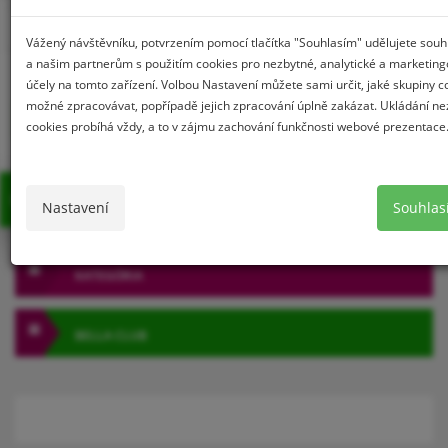
Prihlásenie
Registrácia
Vážený návštěvníku, potvrzením pomocí tlačítka "Souhlasím" udělujete sou
a našim partnerům s použitím cookies pro nezbytné, analytické a marketin
účely na tomto zařízení. Volbou Nastavení můžete sami určit, jaké skupiny c
možné zpracovávat, popřípadě jejich zpracování úplně zakázat. Ukládání n
0
cookies probíhá vždy, a to v zájmu zachování funkčnosti webové prezentace
MENU
Nastavení
Souhla
KATEGÓRIA
BELLA CLUB