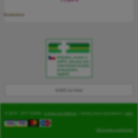
Neskladem
Apicold ústní sprej s propolisem a glycerinem s antibakteriálním
účinkem zklidňuje zánět v krku a zmírňuje podráždění ústní
dutiny, což mohou být příznaky nachlazení různého původu
(chřipka, virové infekce).
Vrátiť sa hore
© 2016 - 2017 ADVIN -
e-shop pre lekárne
| všetky práva vyhradené |
adm
Obchodné podmienky