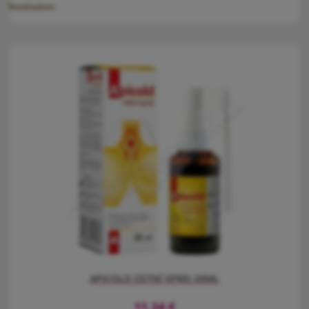
Neskladem
APICOLD thyme s medem, tymiánem a tinkturou z propolisu je
doplněk stravy v tekuté podobě pro podporu zdraví dýchacích
cest, imunity a zdraví sliznice úst, krku a hlasivek díky obsahu
tymiánu.
APICOLD ÚSTNÍ SPREJ 20ML
11,24
€