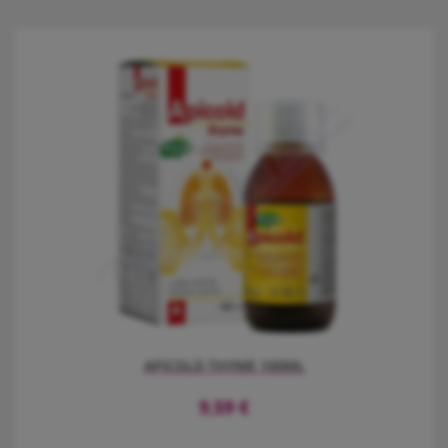
APICOLD THYME 100ML
9,59
€